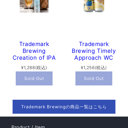
Trademark
Trademark
Brewing
Brewing Timely
Creation of IPA
Approach WC
(473ml)
IPA (473ml)
¥1,288(税込)
¥1,256(税込)
Sold Out
Sold Out
Trademark Brewingの商品一覧はこちら
Product / Item